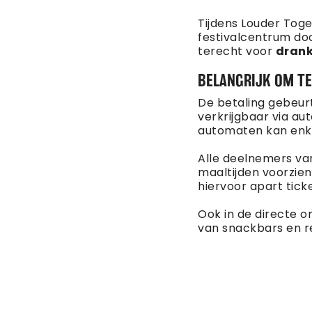
Tijdens Louder Tog
festivalcentrum doo
terecht voor
drank
BELANGRIJK OM T
De betaling gebeurt
verkrijgbaar via au
automaten kan enk
Alle deelnemers va
maaltijden voorzie
hiervoor apart tick
Ook in de directe om
van snackbars en re