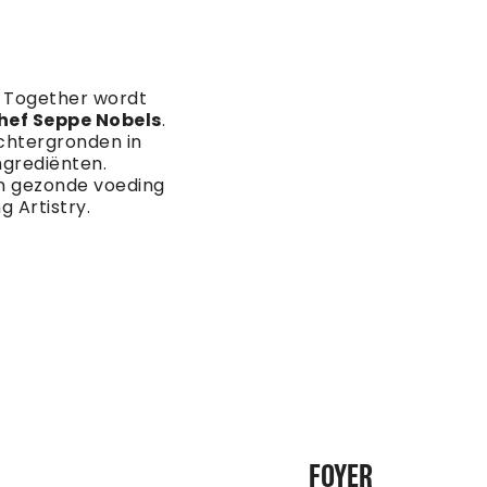
r Together wordt
hef Seppe Nobels
.
achtergronden in
grediënten.
n gezonde voeding
g Artistry.
FOYER